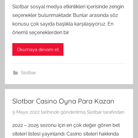
Slotbar sosyal medya etkinlikleri içerisinde zengin
seçenekler bulunmaktadır. Bunlar arasında söz
konusu çok sayıda başlıkla karşılaşıyoruz. En
önemli seçeneklerden bir
Okumaya devam et
Slotbar
Slotbar Casino Oyna Para Kazan
9 Mayıs 2022
tarihinde gönderilmiş
Slotbar
tarafından
2022 – 2025 sezonu için en çok değer gören bet
siteleri listesi yayınlandı. Casino siteleri hakkında