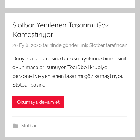
Slotbar Yenilenen Tasarımı Göz
Kamaştırıyor
20 Eylül 2020
tarihinde gönderilmiş
Slotbar
tarafından
Dünyaca ünlü casino bürosu üyelerine birinci sınıf
oyun masaları sunuyor. Tecrübeli krupiye
personeli ve yenilenen tasarımı göz kamaştırıyor.
Slotbar casino
Okumaya devam et
Slotbar