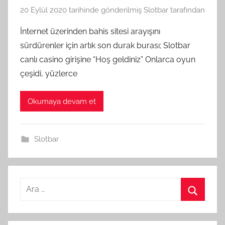
20 Eylül 2020
tarihinde gönderilmiş
Slotbar
tarafından
İnternet üzerinden bahis sitesi arayışını
sürdürenler için artık son durak burası; Slotbar
canlı casino girişine “Hoş geldiniz” Onlarca oyun
çeşidi, yüzlerce
Okumaya devam et
Slotbar
Arama:
Ara