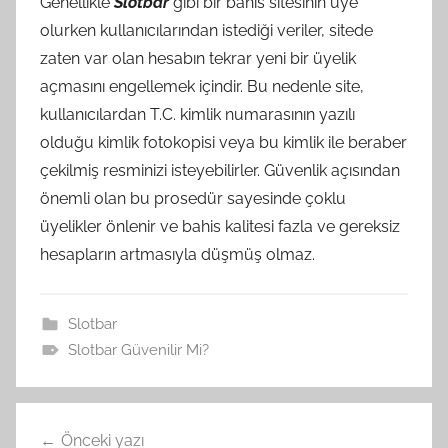
Genellikle
Slotbar
gibi bir bahis sitesinin üye
olurken kullanıcılarından istediği veriler, sitede
zaten var olan hesabın tekrar yeni bir üyelik
açmasını engellemek içindir. Bu nedenle site,
kullanıcılardan T.C. kimlik numarasının yazılı
olduğu kimlik fotokopisi veya bu kimlik ile beraber
çekilmiş resminizi isteyebilirler. Güvenlik açısından
önemli olan bu prosedür sayesinde çoklu
üyelikler önlenir ve bahis kalitesi fazla ve gereksiz
hesapların artmasıyla düşmüş olmaz.
Slotbar
Slotbar Güvenilir Mi?
Yazı
Önceki yazı