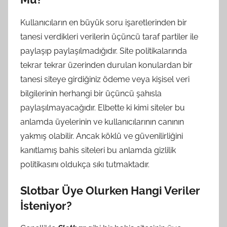
Kullanıcıların en büyük soru işaretlerinden bir
tanesi verdikleri verilerin üçüncü taraf partiler ile
paylaşıp paylaşılmadığıdır. Site politikalarında
tekrar tekrar üzerinden durulan konulardan bir
tanesi siteye girdiğiniz ödeme veya kişisel veri
bilgilerinin herhangi bir üçüncü şahısla
paylaşılmayacağıdır. Elbette ki kimi siteler bu
anlamda üyelerinin ve kullanıcılarının canının
yakmış olabilir. Ancak köklü ve güvenilirliğini
kanıtlamış bahis siteleri bu anlamda gizlilik
politikasını oldukça sıkı tutmaktadır.
Slotbar Üye Olurken Hangi Veriler
İsteniyor?