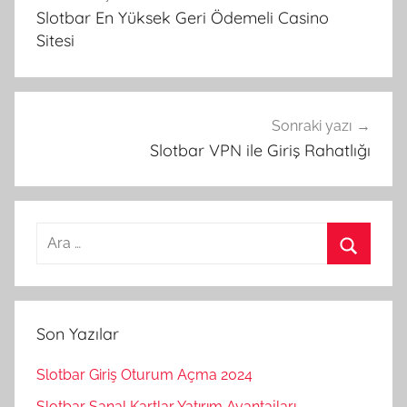
gezinmesi
Slotbar En Yüksek Geri Ödemeli Casino
Sitesi
Sonraki yazı
Slotbar VPN ile Giriş Rahatlığı
Arama:
Ara
Son Yazılar
Slotbar Giriş Oturum Açma 2024
Slotbar Sanal Kartlar Yatırım Avantajları