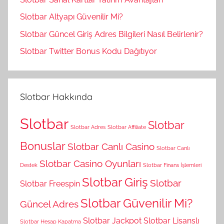
Slotbar Altyapı Güvenilir Mi?
Slotbar Güncel Giriş Adres Bilgileri Nasıl Belirlenir?
Slotbar Twitter Bonus Kodu Dağıtıyor
Slotbar Hakkında
Slotbar
Slotbar
Slotbar Adres
Slotbar Affiliate
Bonuslar
Slotbar Canlı Casino
Slotbar Canlı
Slotbar Casino Oyunları
Destek
Slotbar Finans İşlemleri
Slotbar Giriş
Slotbar
Slotbar Freespin
Slotbar Güvenilir Mi?
Güncel Adres
Slotbar Jackpot
Slotbar Lisanslı
Slotbar Hesap Kapatma